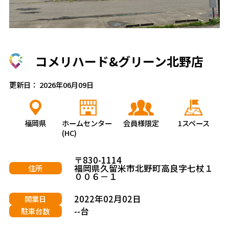
コメリハード&グリーン北野店
更新日： 2026年06月09日
福岡県
ホームセンター
会員様限定
1スペース
(HC)
〒830-1114
福岡県久留米市北野町高良字七杖１
住所
００６－１
2022年02月02日
開業日
--台
駐車台数