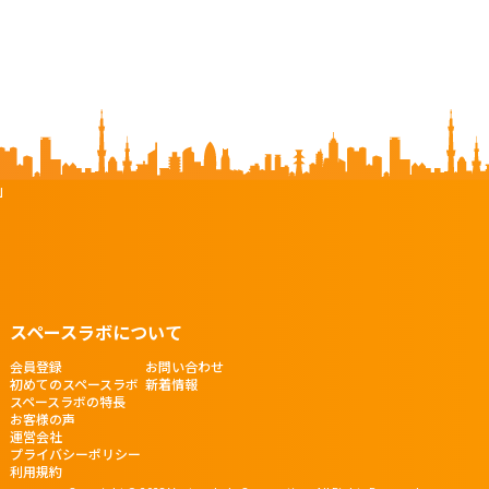
」
スペースラボについて
会員登録
お問い合わせ
初めてのスペースラボ
新着情報
スペースラボの特長
お客様の声
運営会社
プライバシーポリシー
利用規約