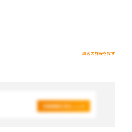
周辺の施設を探す
詳細情報を見る