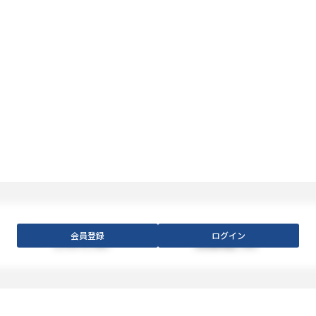
会員登録
ログイン
【フロア】
XXX
【利用料金】
XXX