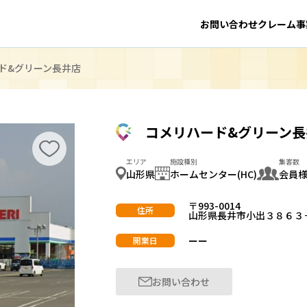
お問い合わせ
クレーム事
ド&グリーン長井店
コメリハード&グリーン長
エリア
施設種別
集客数
山形県
ホームセンター(HC)
会員
〒993-0014
住所
山形県長井市小出３８６３
ーー
開業日
お問い合わせ