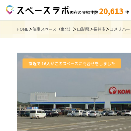
20,613
現在の登録件数
件
HOME
催事スペース（東北）
山形県
長井市
コメリハー
直近で
16
人がこのスペースに問合せをしました