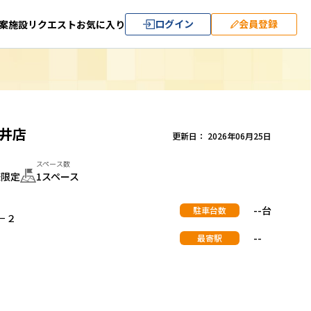
ログイン
会員登録
案
施設リクエスト
お気に入り
井店
更新日： 2026年06月25日
スペース数
様限定
1スペース
--台
駐車台数
－２
--
最寄駅