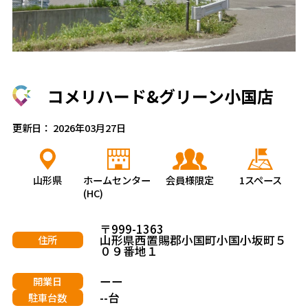
コメリハード&グリーン小国店
更新日： 2026年03月27日
山形県
ホームセンター
会員様限定
1スペース
(HC)
〒999-1363
山形県西置賜郡小国町小国小坂町５
住所
０９番地１
ーー
開業日
--台
駐車台数