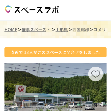
HOME
催事スペース（東北）
山形県
西置賜郡
直近で
13
人がこのスペースに問合せをしました