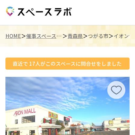
HOME
催事スペース（東北）
青森県
つがる市
イオンつ
直近で
17
人がこのスペースに問合せをしました