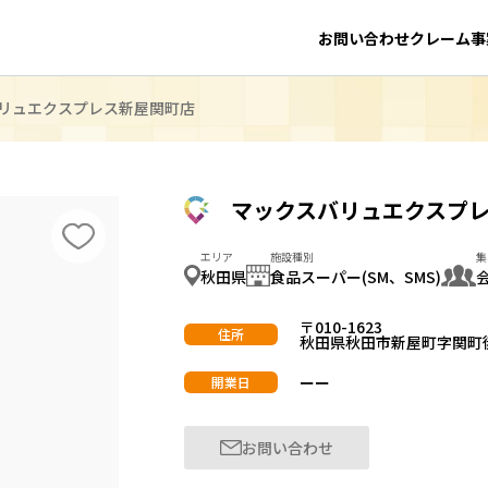
お問い合わせ
クレーム事
リュエクスプレス新屋関町店
マックスバリュエクスプ
エリア
施設種別
集
秋田県
食品スーパー(SM、SMS)
〒010-1623
住所
秋田県秋田市新屋町字関町後2
ーー
開業日
お問い合わせ