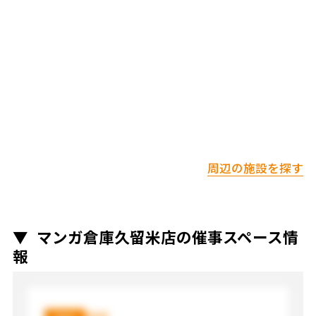
周辺の施設を探す
マンガ倉庫久留米店の催事スペース情
報