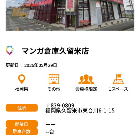
マンガ倉庫久留米店
更新日： 2026年05月29日
福岡県
その他
会員様限定
1スペース
〒839-0809
住所
福岡県久留米市東合川6-1-15
ーー
開業日
--台
駐車台数