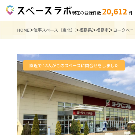
20,612
現在の登録件数
件
HOME
催事スペース（東北）
福島県
福島市
ヨークベニ
直近で
18
人がこのスペースに問合せをしました