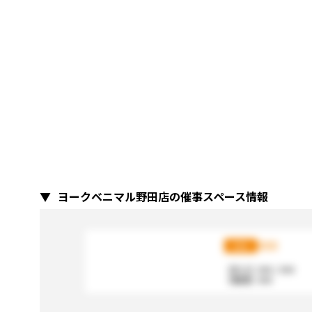
ヨークベニマル野田店の催事スペース情報
XXX
XXX
【広さ】
XXX / XXX
【電源】
XXX