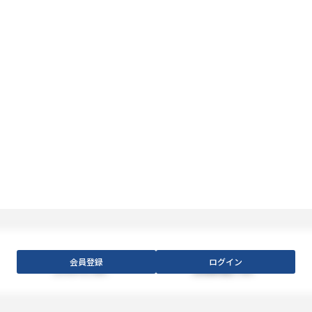
会員登録
ログイン
【フロア】
XXX
【利用料金】
XXX