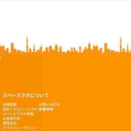
」
スペースラボについて
会員登録
お問い合わせ
初めてのスペースラボ
新着情報
スペースラボの特長
お客様の声
運営会社
プライバシーポリシー