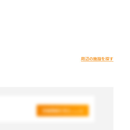
周辺の施設を探す
詳細情報を見る