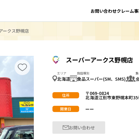
お問い合わせ
クレーム事
アークス野幌店
スーパーアークス野幌店
エリア
施設種別
集
北海道
食品スーパー(SM、SMS)
〒069-0824
住所
北海道江別市東野幌本町35
ーー
開業日
お問い合わせ