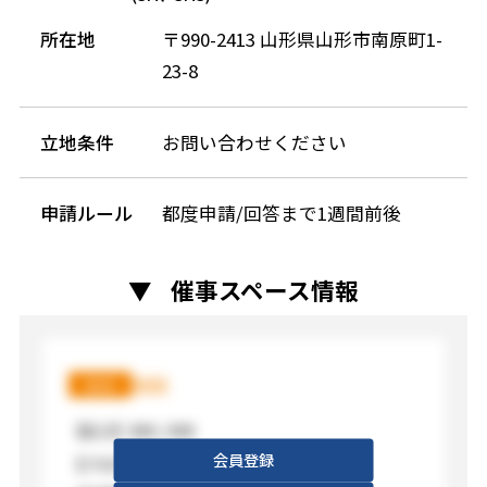
所在地
〒990-2413 山形県山形市南原町1-
23-8
立地条件
お問い合わせください
申請ルール
都度申請/回答まで1週間前後
催事スペース情報
XXX
XXX
【広さ】
XXX / XXX
会員登録
【フロア】
XXX