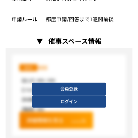
申請ルール
都度申請/回答まで1週間前後
催事スペース情報
XXX
XXX
【広さ】
XXX / XXX
会員登録
【フロア】
XXX
【利用料金】
XXX
ログイン
【電源】
XXX
詳細情報を見る