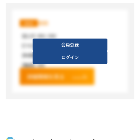
XXX
XXX
【広さ】
XXX / XXX
会員登録
【フロア】
XXX
【利用料金】
XXX
ログイン
【電源】
XXX
詳細情報を見る