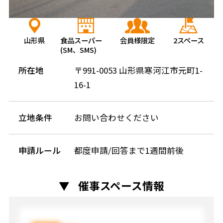
山形県
食品スーパー
会員様限定
2スペース
(SM、SMS)
所在地
〒991-0053 山形県寒河江市元町1-
16-1
立地条件
お問い合わせください
申請ルール
都度申請/回答まで1週間前後
催事スペース情報