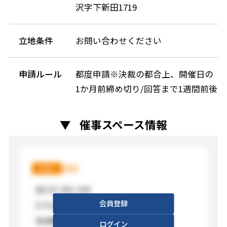
沢字下新田1719
立地条件
お問い合わせください
申請ルール
都度申請※決裁の都合上、開催日の
1か月前締め切り/回答まで1週間前後
催事スペース情報
XXX
XXX
【広さ】
XXX / XXX
会員登録
【フロア】
XXX
【利用料金】
XXX
ログイン