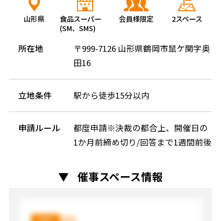
山形県
食品スーパー
会員様限定
2スペース
(SM、SMS)
所在地
〒999-7126 山形県鶴岡市鼠ケ関字奥
田16
立地条件
駅から徒歩15分以内
申請ルール
都度申請※決裁の都合上、開催日の
1か月前締め切り/回答まで1週間前後
催事スペース情報
XXX
XXX