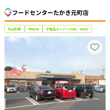
フードセンターたかき元町店
山形県
NEW
食品スーパー(SM、SMS)