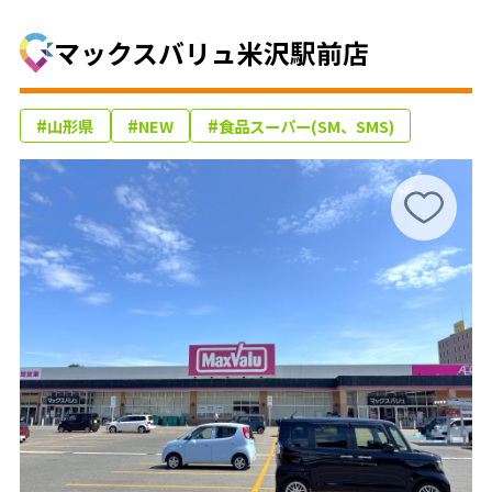
マックスバリュ米沢駅前店
山形県
NEW
食品スーパー(SM、SMS)