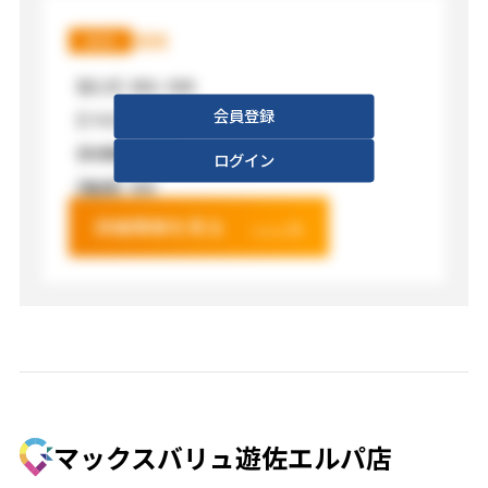
XXX
XXX
【広さ】
XXX / XXX
会員登録
【フロア】
XXX
【利用料金】
XXX
ログイン
【電源】
XXX
詳細情報を見る
マックスバリュ遊佐エルパ店