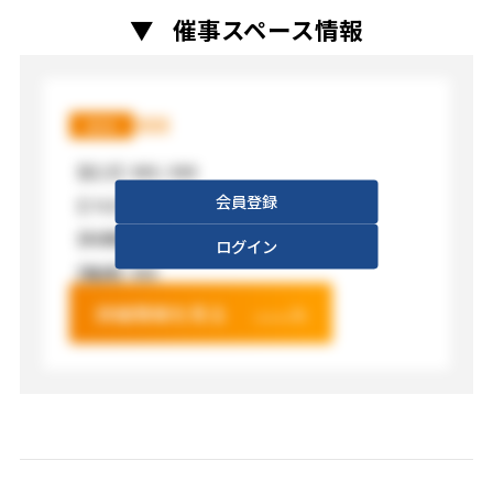
催事スペース情報
XXX
XXX
【広さ】
XXX / XXX
会員登録
【フロア】
XXX
【利用料金】
XXX
ログイン
【電源】
XXX
詳細情報を見る