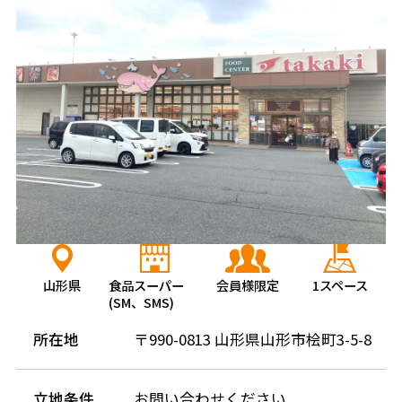
山形県
食品スーパー
会員様限定
1スペース
(SM、SMS)
所在地
〒990-0813 山形県山形市桧町3-5-8
立地条件
お問い合わせください