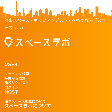
催事スペース・ポップアップストアを探すなら「スペ
ースラボ」
USER
マッピング検索
特集から検索
施設リクエスト
ログイン
HOST
催事スペース掲載について
スペースラボについて