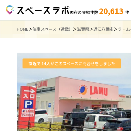
20,613
現在の登録件数
件
HOME
催事スペース（近畿）
滋賀県
近江八幡市
ラ・ム
直近で
14
人がこのスペースに問合せをしました