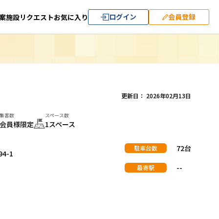
ログイン
会員登録
案
施設リクエスト
お気に入り
更新日： 2026年02月13日
集客数
スペース数
会員様限定
1スペース
72台
駐車台数
4-1
--
最寄駅