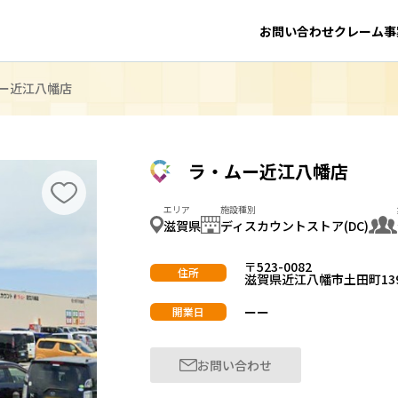
お問い合わせ
クレーム事
ー近江八幡店
ラ・ムー近江八幡店
エリア
施設種別
滋賀県
ディスカウントストア(DC)
〒523-0082
住所
滋賀県近江八幡市土田町139
ーー
開業日
お問い合わせ