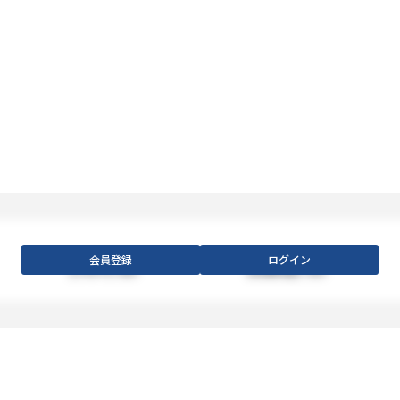
会員登録
ログイン
【フロア】
XXX
【利用料金】
XXX