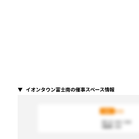
イオンタウン富士南の催事スペース情報
XXX
XXX
【広さ】
XXX / XXX
【電源】
XXX