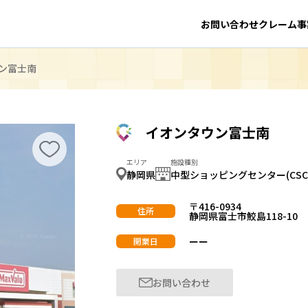
お問い合わせ
クレーム事
ン富士南
イオンタウン富士南
エリア
施設種別
静岡県
中型ショッピングセンター(CSC
〒416-0934
住所
静岡県富士市鮫島118-10
ーー
開業日
お問い合わせ