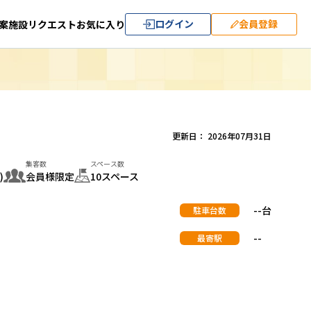
ログイン
会員登録
案
施設リクエスト
お気に入り
更新日： 2026年07月31日
集客数
スペース数
)
会員様限定
10スペース
--台
駐車台数
--
最寄駅