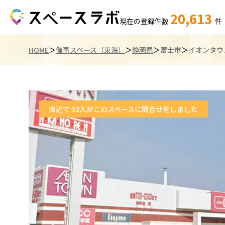
20,613
現在の登録件数
件
HOME
催事スペース（東海）
静岡県
富士市
イオンタウ
直近で
32
人がこのスペースに問合せをしました