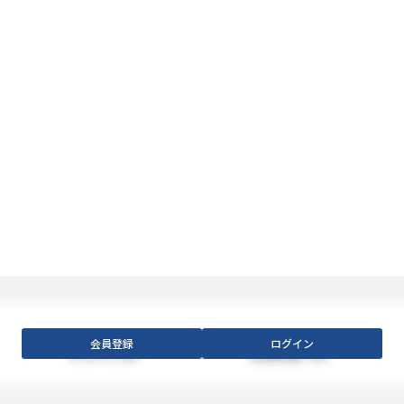
会員登録
ログイン
【フロア】
XXX
【利用料金】
XXX