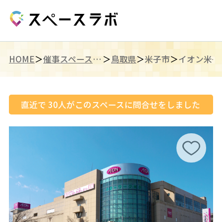
HOME
催事スペース（山陰）
鳥取県
米子市
イオン米子
直近で
30
人がこのスペースに問合せをしました