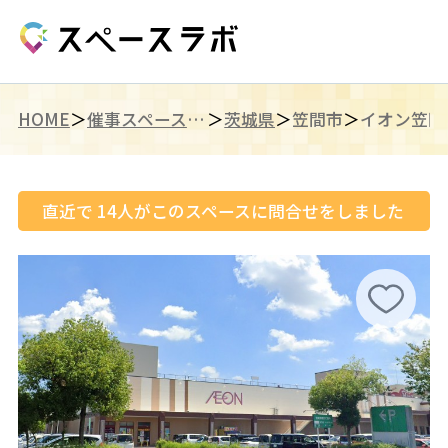
HOME
催事スペース（北関東）
茨城県
笠間市
イオン笠間
直近で
14
人がこのスペースに問合せをしました