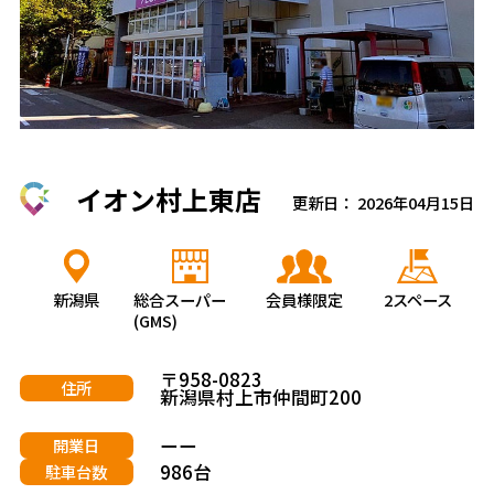
イオン村上東店
更新日： 2026年04月15日
新潟県
総合スーパー
会員様限定
2スペース
(GMS)
〒958-0823
住所
新潟県村上市仲間町200
ーー
開業日
986台
駐車台数