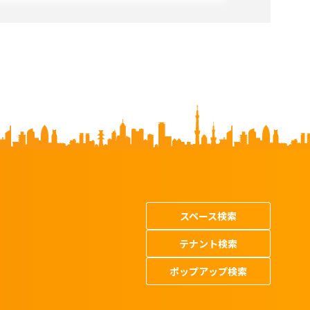
スペース検索
テナント検索
ポップアップ検索