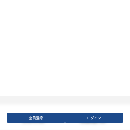
会員登録
ログイン
【フロア】
XXX
【利用料金】
XXX