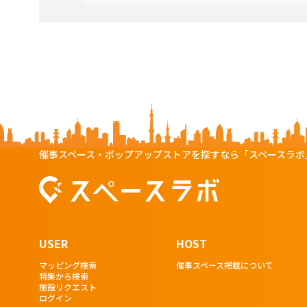
催事スペース・ポップアップストアを探すなら「スペースラボ
USER
HOST
マッピング検索
催事スペース掲載について
特集から検索
施設リクエスト
ログイン