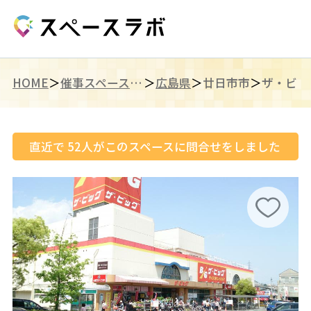
HOME
催事スペース（中国）
広島県
廿日市市
ザ・ビッ
直近で
52
人がこのスペースに問合せをしました