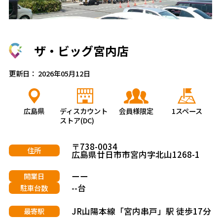
ザ・ビッグ宮内店
更新日： 2026年05月12日
広島県
ディスカウント
会員様限定
1スペース
ストア(DC)
〒738-0034
住所
広島県廿日市市宮内字北山1268-1
ーー
開業日
--台
駐車台数
JR山陽本線「宮内串戸」駅 徒歩17分
最寄駅