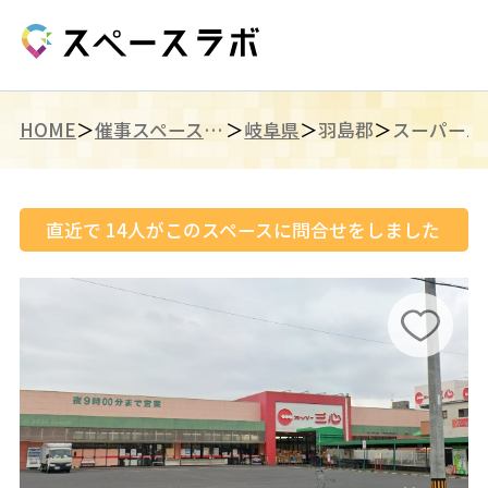
HOME
催事スペース（東海）
岐阜県
羽島郡
直近で
14
人がこのスペースに問合せをしました