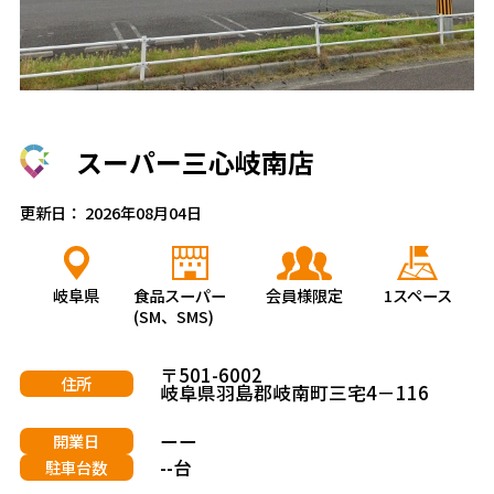
スーパー三心岐南店
更新日： 2026年08月04日
岐阜県
食品スーパー
会員様限定
1スペース
(SM、SMS)
〒501-6002
住所
岐阜県羽島郡岐南町三宅4－116
ーー
開業日
--台
駐車台数