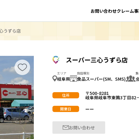
お問い合わせ
クレーム事
心うずら店
スーパー三心うずら店
エリア
施設種別
集
岐阜県
食品スーパー(SM、SMS)
〒500-8281
住所
岐阜県岐阜市東鶉3丁目82
ーー
開業日
お問い合わせ