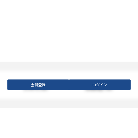
会員登録
ログイン
【フロア】
XXX
【利用料金】
XXX