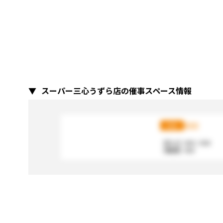
スーパー三心うずら店の催事スペース情報
XXX
XXX
【広さ】
XXX / XXX
【電源】
XXX