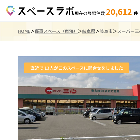
20,612
現在の登録件数
件
HOME
催事スペース（東海）
岐阜県
岐阜市
スーパー三
直近で
13
人がこのスペースに問合せをしました