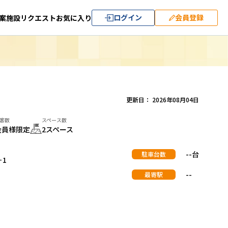
ログイン
会員登録
案
施設リクエスト
お気に入り
更新日： 2026年08月04日
客数
スペース数
会員様限定
2スペース
--台
駐車台数
－1
--
最寄駅