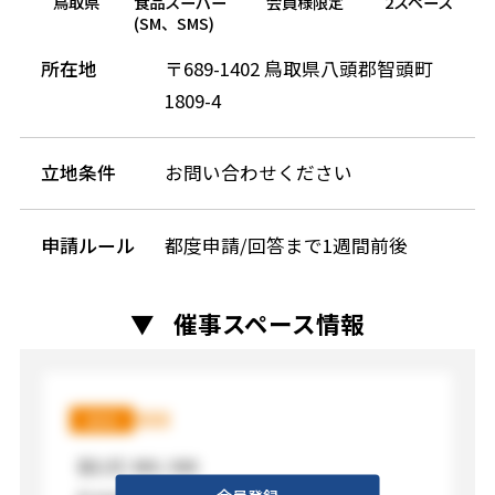
鳥取県
食品スーパー
会員様限定
2スペース
(SM、SMS)
所在地
〒689-1402 鳥取県八頭郡智頭町
1809-4
立地条件
お問い合わせください
申請ルール
都度申請/回答まで1週間前後
催事スペース情報
XXX
XXX
【広さ】
XXX / XXX