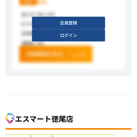
XXX
XXX
【広さ】
XXX / XXX
会員登録
【フロア】
XXX
【利用料金】
XXX
ログイン
【電源】
XXX
詳細情報を見る
エスマート徳尾店