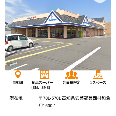
高知県
食品スーパー
会員様限定
1スペース
(SM、SMS)
所在地
〒781-5701 高知県安芸郡芸西村和食
甲1600-1