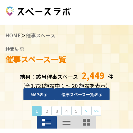
HOME
催事スペース
検索結果
催事スペース一覧
2,449
結果：該当催事スペース
件
（全
1,721
施設中
1
〜
20
施設を表示）
催事スペース一覧表示
MAP表示
1
2
3
4
5
>
>>