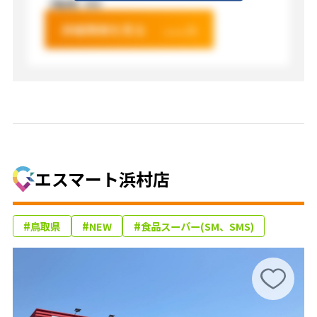
【電源】
XXX
詳細情報を見る
エスマート浜村店
鳥取県
NEW
食品スーパー(SM、SMS)