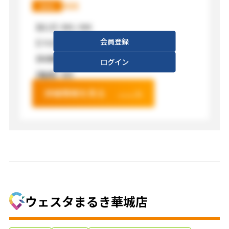
XXX
XXX
【広さ】
XXX / XXX
会員登録
【フロア】
XXX
【利用料金】
XXX
ログイン
【電源】
XXX
詳細情報を見る
ウェスタまるき華城店