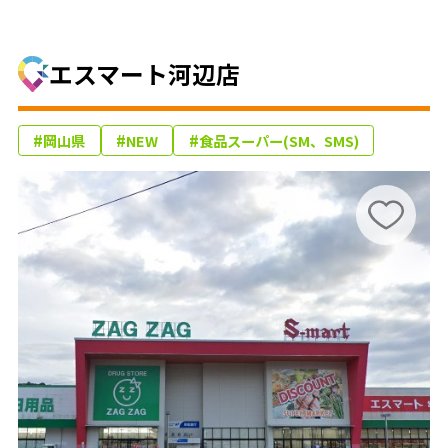
エスマート河辺店
岡山県
NEW
食品スーパー(SM、SMS)