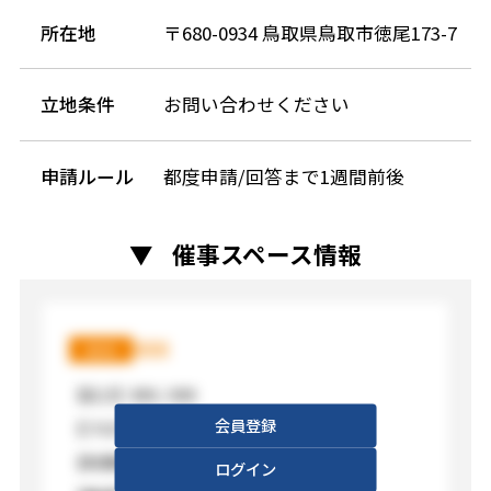
所在地
〒680-0934 鳥取県鳥取市徳尾173-7
立地条件
お問い合わせください
申請ルール
都度申請/回答まで1週間前後
催事スペース情報
XXX
XXX
【広さ】
XXX / XXX
会員登録
【フロア】
XXX
【利用料金】
XXX
ログイン