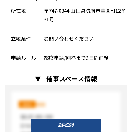
所在地
〒747-0844 山口県防府市華園町12番
31号
立地条件
お問い合わせください
申請ルール
都度申請/回答まで3日間前後
催事スペース情報
XXX
XXX
【広さ】
XXX / XXX
会員登録
【フロア】
XXX