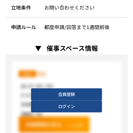
立地条件
お問い合わせください
申請ルール
都度申請/回答まで1週間前後
催事スペース情報
XXX
XXX
【広さ】
XXX / XXX
会員登録
【フロア】
XXX
【利用料金】
XXX
ログイン
【電源】
XXX
詳細情報を見る