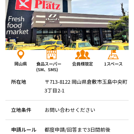
岡山県
食品スーパー
会員様限定
1スペース
(SM、SMS)
所在地
〒713-8122 岡山県倉敷市玉島中央町
3丁目2-1
立地条件
お問い合わせください
申請ルール
都度申請/回答まで3日間前後