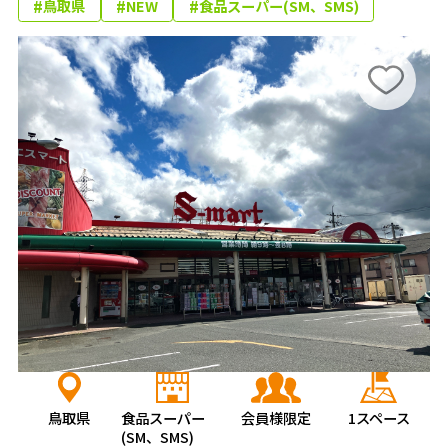
鳥取県
NEW
食品スーパー(SM、SMS)
鳥取県
食品スーパー
会員様限定
1スペース
(SM、SMS)