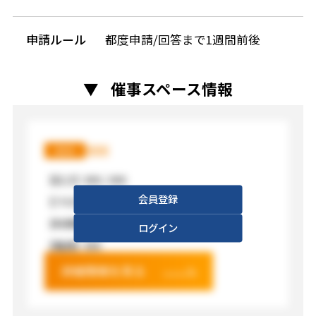
申請ルール
都度申請/回答まで1週間前後
催事スペース情報
XXX
XXX
【広さ】
XXX / XXX
会員登録
【フロア】
XXX
【利用料金】
XXX
ログイン
【電源】
XXX
詳細情報を見る