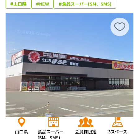
山口県
NEW
食品スーパー(SM、SMS)
山口県
食品スーパー
会員様限定
3スペース
(SM、SMS)