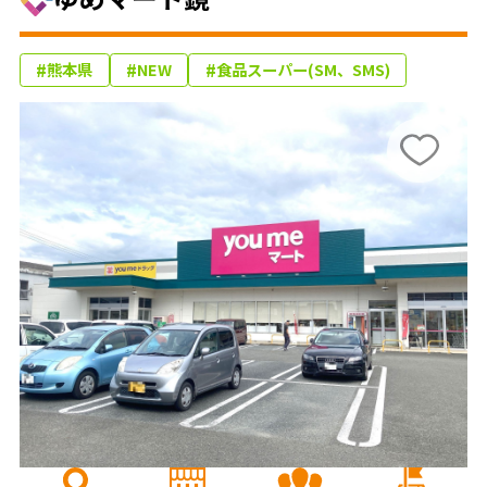
熊本県
NEW
食品スーパー(SM、SMS)