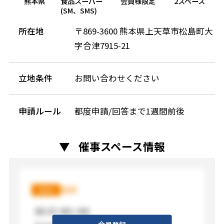
熊本県
食品スーパー
会員様限定
2スペース
(SM、SMS)
所在地
〒869-3600 熊本県上天草市松島町大
字合津7915-21
立地条件
お問い合わせください
申請ルール
都度申請/回答まで1週間前後
催事スペース情報
XXX
XXX
【広さ】
XXX / XXX