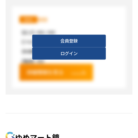
XXX
XXX
【広さ】
XXX / XXX
会員登録
【フロア】
XXX
【利用料金】
XXX
ログイン
【電源】
XXX
詳細情報を見る
ゆめマート鏡