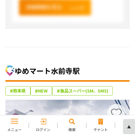
詳細情報を見る
ゆめマート水前寺駅
熊本県
NEW
食品スーパー(SM、SMS)
メニュー
ログイン
検索
テナント