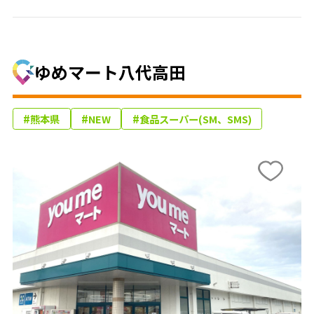
ゆめマート八代高田
熊本県
NEW
食品スーパー(SM、SMS)