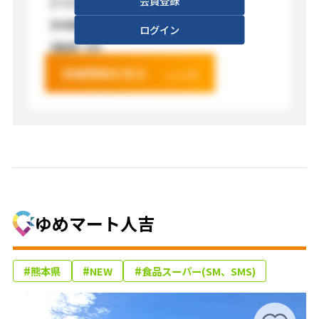
会員登録
【フロア】
XXX
【利用料金】
XXX
ログイン
【電源】
XXX
詳細情報を見る
ゆめマート人吉
熊本県
NEW
食品スーパー(SM、SMS)