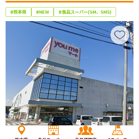
熊本県
NEW
食品スーパー(SM、SMS)