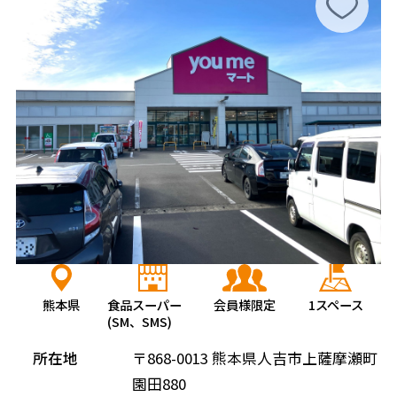
熊本県
食品スーパー
会員様限定
1スペース
(SM、SMS)
所在地
〒868-0013 熊本県人吉市上薩摩瀬町
園田880