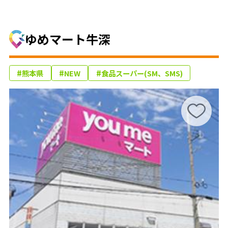
ゆめマート牛深
熊本県
NEW
食品スーパー(SM、SMS)