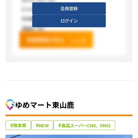
会員登録
【フロア】
XXX
【利用料金】
XXX
ログイン
【電源】
XXX
詳細情報を見る
ゆめマート東山鹿
熊本県
NEW
食品スーパー(SM、SMS)