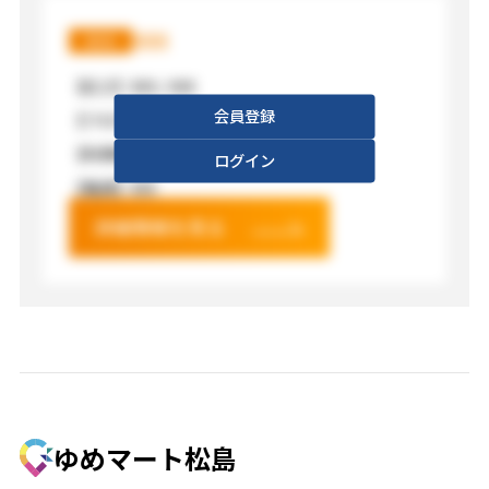
XXX
XXX
【広さ】
XXX / XXX
会員登録
【フロア】
XXX
【利用料金】
XXX
ログイン
【電源】
XXX
詳細情報を見る
ゆめマート松島