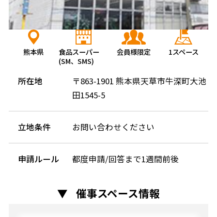
熊本県
食品スーパー
会員様限定
1スペース
(SM、SMS)
所在地
〒863-1901 熊本県天草市牛深町大池
田1545-5
立地条件
お問い合わせください
申請ルール
都度申請/回答まで1週間前後
催事スペース情報