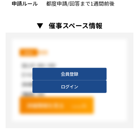
申請ルール
都度申請/回答まで1週間前後
催事スペース情報
XXX
XXX
【広さ】
XXX / XXX
会員登録
【フロア】
XXX
【利用料金】
XXX
ログイン
【電源】
XXX
詳細情報を見る