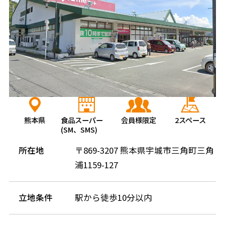
熊本県
食品スーパー
会員様限定
2スペース
(SM、SMS)
所在地
〒869-3207 熊本県宇城市三角町三角
浦1159-127
立地条件
駅から徒歩10分以内