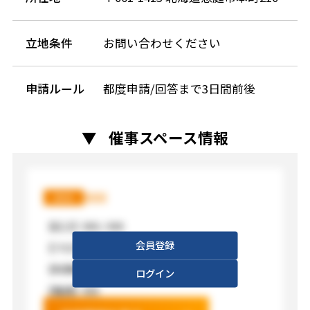
立地条件
お問い合わせください
申請ルール
都度申請/回答まで3日間前後
催事スペース情報
XXX
XXX
【広さ】
XXX / XXX
会員登録
【フロア】
XXX
【利用料金】
XXX
ログイン
【電源】
XXX