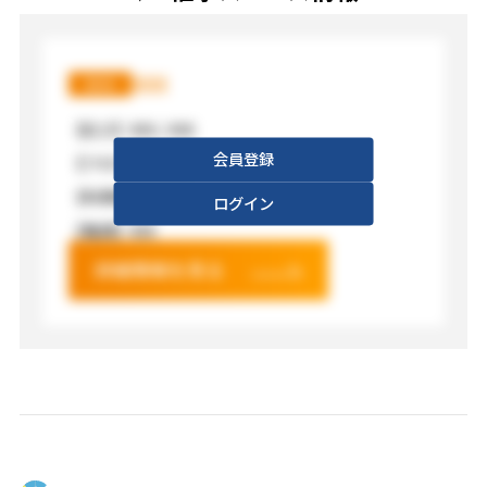
XXX
XXX
【広さ】
XXX / XXX
会員登録
【フロア】
XXX
【利用料金】
XXX
ログイン
【電源】
XXX
詳細情報を見る