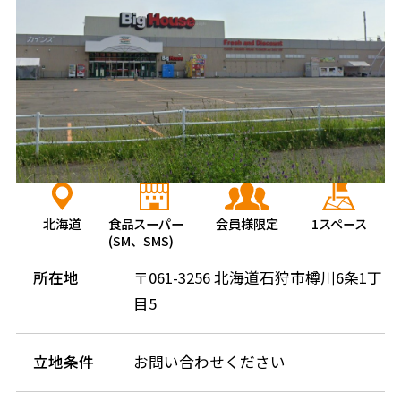
北海道
食品スーパー
会員様限定
1スペース
(SM、SMS)
所在地
〒061-3256 北海道石狩市樽川6条1丁
目5
立地条件
お問い合わせください