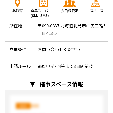
北海道
食品スーパー
会員様限定
1スペース
(SM、SMS)
所在地
〒090-0837 北海道北見市中央三輪5
丁目423-5
立地条件
お問い合わせください
申請ルール
都度申請/回答まで3日間前後
催事スペース情報
XXX
XXX