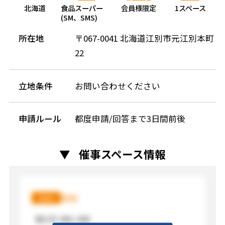
北海道
食品スーパー
会員様限定
1スペース
(SM、SMS)
所在地
〒067-0041 北海道江別市元江別本町
22
立地条件
お問い合わせください
申請ルール
都度申請/回答まで3日間前後
催事スペース情報
XXX
XXX
【広さ】
XXX / XXX