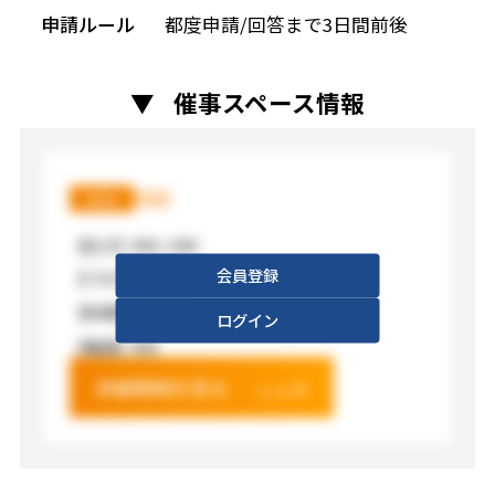
申請ルール
都度申請/回答まで3日間前後
催事スペース情報
XXX
XXX
【広さ】
XXX / XXX
会員登録
【フロア】
XXX
【利用料金】
XXX
ログイン
【電源】
XXX
詳細情報を見る