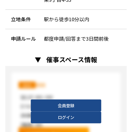
立地条件
駅から徒歩10分以内
申請ルール
都度申請/回答まで3日間前後
催事スペース情報
XXX
XXX
【広さ】
XXX / XXX
会員登録
【フロア】
XXX
【利用料金】
XXX
ログイン
【電源】
XXX