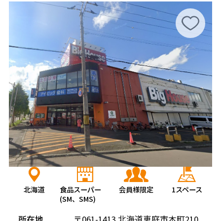
北海道
食品スーパー
会員様限定
1スペース
(SM、SMS)
所在地
〒061-1413 北海道恵庭市本町210