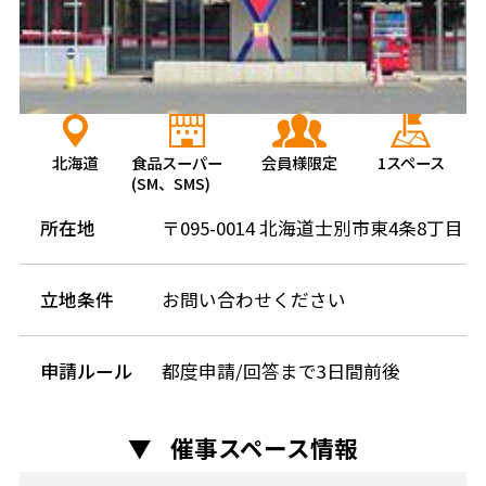
北海道
食品スーパー
会員様限定
1スペース
(SM、SMS)
所在地
〒095-0014 北海道士別市東4条8丁目
立地条件
お問い合わせください
申請ルール
都度申請/回答まで3日間前後
催事スペース情報