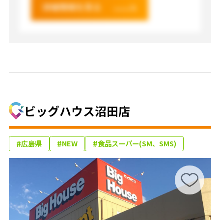
詳細情報を見る
ビッグハウス沼田店
広島県
NEW
食品スーパー(SM、SMS)