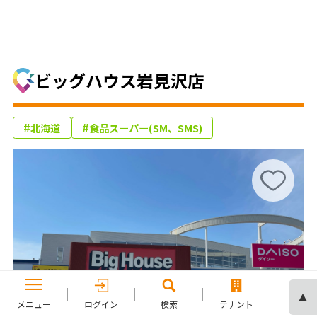
ビッグハウス岩見沢店
北海道
食品スーパー(SM、SMS)
メニュー
ログイン
検索
テナント