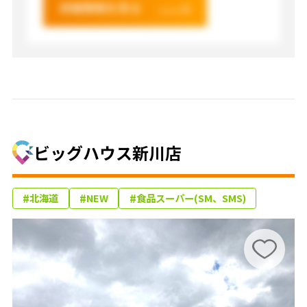
詳細情報を見る
ビッグハウス新川店
北海道
NEW
食品スーパー(SM、SMS)