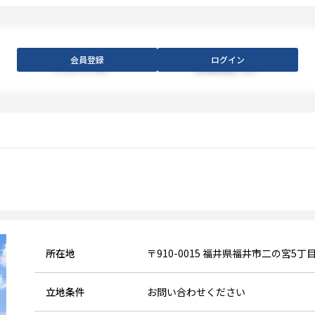
会員登録
ログイン
【フロア】
XXX
【利用料金】
XXX
所在地
〒910-0015 福井県福井市二の宮5丁目1
立地条件
お問い合わせください