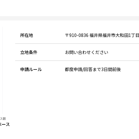
所在地
〒910-0836 福井県福井市大和田1丁目
立地条件
お問い合わせください
申請ルール
都度申請/回答まで3日間前後
ス数
ペース