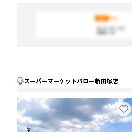
XXX
XXX
【広さ】
XXX / XXX
【電源】
XXX
スーパーマーケットバロー新田塚店