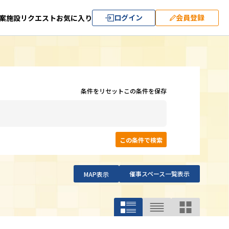
ログイン
会員登録
案
施設リクエスト
お気に入り
条件をリセット
この条件を保存
この条件で検索
催事スペース一覧表示
MAP表示