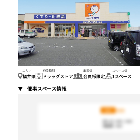
エリア
施設種別
集客数
スペース数
福井県
ドラッグストア
会員様限定
1スペース
催事スペース情報
XXX
XXX
【広さ】
XXX / XXX
【電源】
XXX