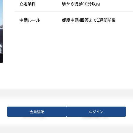
立地条件
駅から徒歩10分以内
申請ルール
都度申請/回答まで1週間前後
会員登録
ログイン
【フロア】
XXX
【利用料金】
XXX