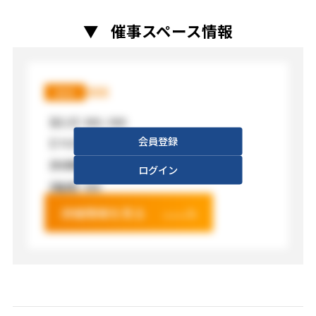
催事スペース情報
XXX
XXX
【広さ】
XXX / XXX
会員登録
【フロア】
XXX
【利用料金】
XXX
ログイン
【電源】
XXX
詳細情報を見る