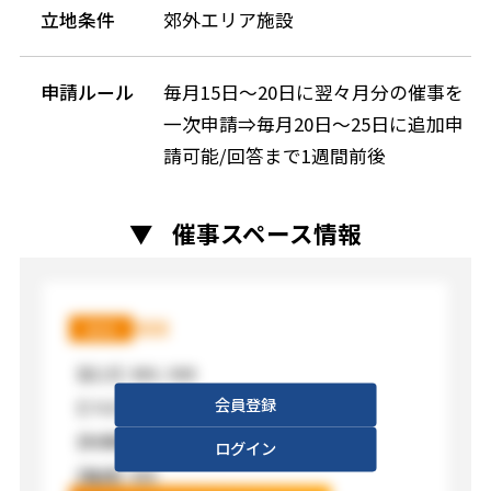
立地条件
郊外エリア施設
申請ルール
毎月15日～20日に翌々月分の催事を
一次申請⇒毎月20日～25日に追加申
請可能/回答まで1週間前後
催事スペース情報
XXX
XXX
【広さ】
XXX / XXX
会員登録
【フロア】
XXX
【利用料金】
XXX
ログイン
【電源】
XXX