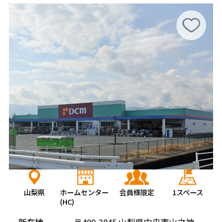
山梨県
ホームセンター
会員様限定
1スペース
(HC)