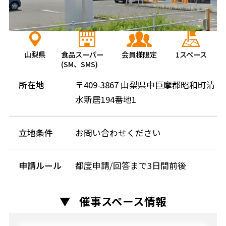
山梨県
食品スーパー
会員様限定
1スペース
(SM、SMS)
所在地
〒409-3867 山梨県中巨摩郡昭和町清
水新居194番地1
立地条件
お問い合わせください
申請ルール
都度申請/回答まで3日間前後
催事スペース情報