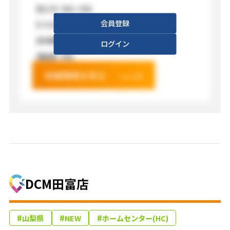
【広さ】
XXX / XXX
会員登録
【フロア】
XXX
【利用料金】
XXX
ログイン
【電源】
XXX
詳細情報を見る
DCM田富店
山梨県
NEW
ホームセンター(HC)