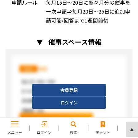
申請ルール
毎月15日～20日に翌々月分の催事を
一次申請⇒毎月20日～25日に追加申
請可能/回答まで1週間前後
催事スペース情報
XXX
XXX
【広さ】
XXX / XXX
会員登録
【フロア】
XXX
【利用料金】
XXX
ログイン
【電源】
XXX
詳細情報を見る
メニュー
ログイン
検索
テナント