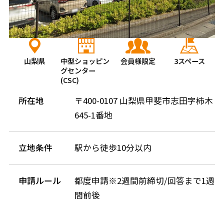
山梨県
中型ショッピン
会員様限定
3スペース
グセンター
(CSC)
所在地
〒400-0107 山梨県甲斐市志田字柿木
645-1番地
立地条件
駅から徒歩10分以内
申請ルール
都度申請※2週間前締切/回答まで1週
間前後