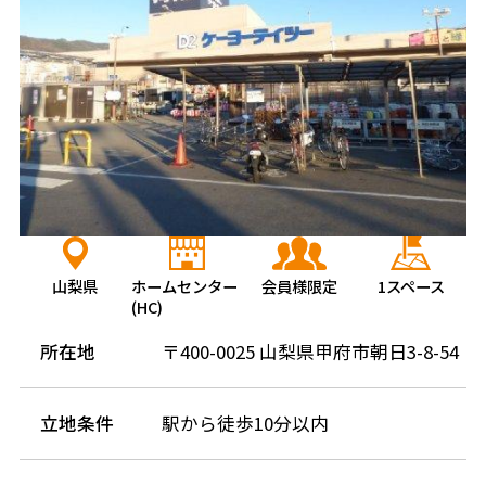
山梨県
ホームセンター
会員様限定
1スペース
(HC)
所在地
〒400-0025 山梨県甲府市朝日3-8-54
立地条件
駅から徒歩10分以内