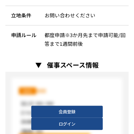
立地条件
お問い合わせください
申請ルール
都度申請※3か月先まで申請可能/回
答まで1週間前後
催事スペース情報
XXX
XXX
【広さ】
XXX / XXX
会員登録
【フロア】
XXX
【利用料金】
XXX
ログイン
【電源】
XXX