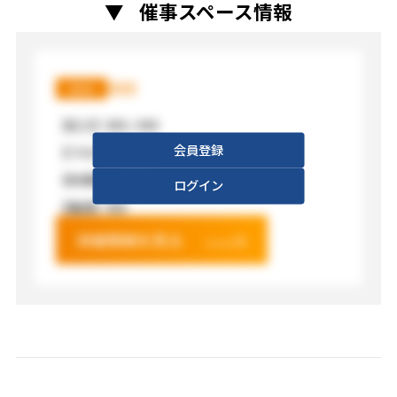
催事スペース情報
XXX
XXX
【広さ】
XXX / XXX
会員登録
【フロア】
XXX
【利用料金】
XXX
ログイン
【電源】
XXX
詳細情報を見る