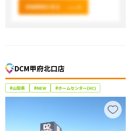
詳細情報を見る
DCM甲府北口店
山梨県
NEW
ホームセンター(HC)