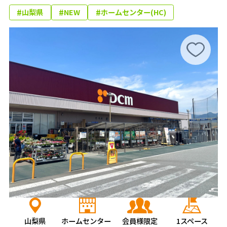
山梨県
NEW
ホームセンター(HC)
山梨県
ホームセンター
会員様限定
1スペース