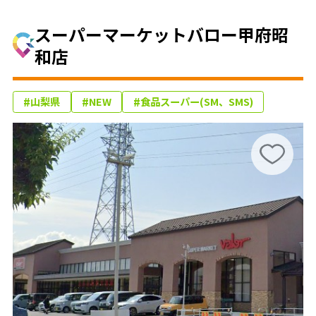
スーパーマーケットバロー甲府昭
和店
山梨県
NEW
食品スーパー(SM、SMS)