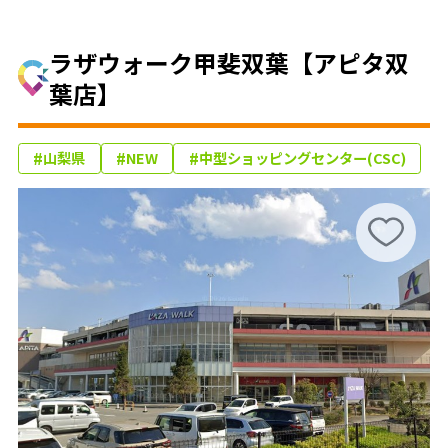
ラザウォーク甲斐双葉【アピタ双
葉店】
山梨県
NEW
中型ショッピングセンター(CSC)