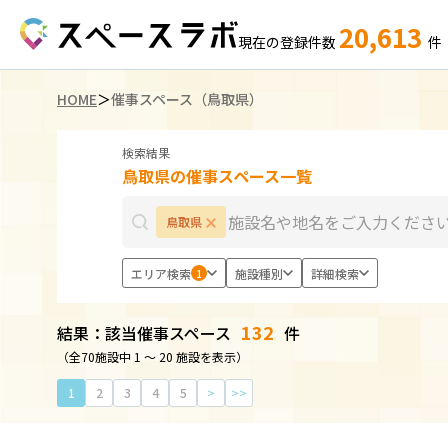
20,613
現在の登録件数
件
HOME
催事スペース（鳥取県）
検索結果
鳥取県の催事スペース一覧
鳥取県
エリア検索
施設種別
詳細検索
1
132
結果：該当催事スペース
件
（全
70
施設中
1
〜
20
施設を表示）
1
2
3
4
5
>
>>