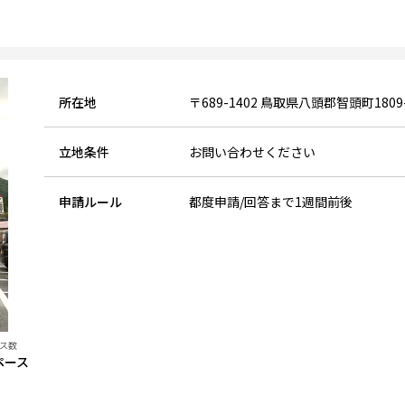
所在地
〒689-1402 鳥取県八頭郡智頭町1809
立地条件
お問い合わせください
申請ルール
都度申請/回答まで1週間前後
ス数
ペース