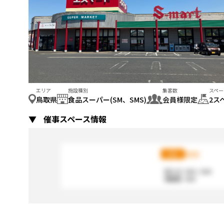
エリア
施設種別
集客数
スペー
鳥取県
食品スーパー(SM、SMS)
会員様限定
2ス
催事スペース情報
XXX
XXX
【広さ】
XXX / XXX
【電源】
XXX