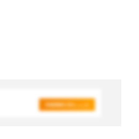
詳細情報を見る