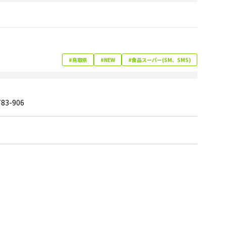
鳥取県
NEW
食品スーパー(SM、SMS)
3-906