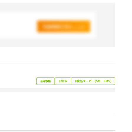
詳細情報を見る
鳥取県
NEW
食品スーパー(SM、SMS)