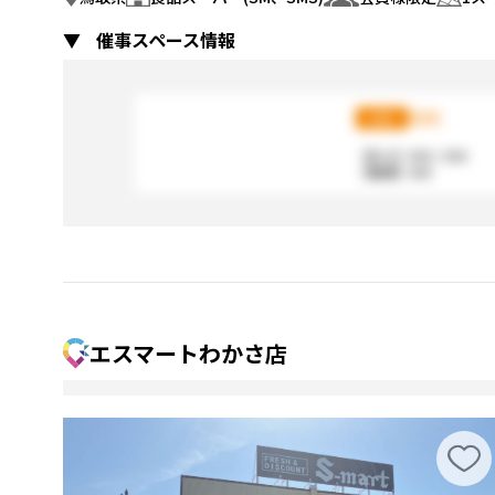
催事スペース情報
XXX
XXX
【広さ】
XXX / XXX
【電源】
XXX
エスマートわかさ店