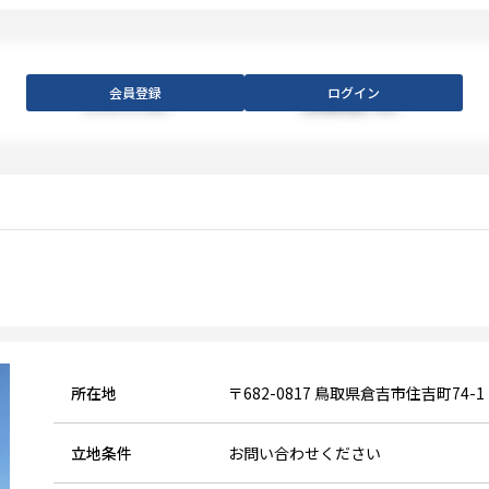
会員登録
ログイン
【フロア】
XXX
【利用料金】
XXX
所在地
〒682-0817 鳥取県倉吉市住吉町74-1
立地条件
お問い合わせください