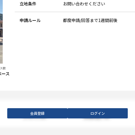
立地条件
お問い合わせください
申請ルール
都度申請/回答まで1週間前後
ス数
ペース
会員登録
ログイン
【フロア】
XXX
【利用料金】
XXX