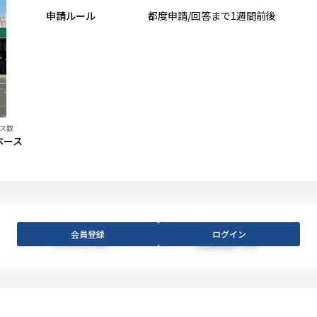
申請ルール
都度申請/回答まで1週間前後
ス数
ペース
会員登録
ログイン
【フロア】
XXX
【利用料金】
XXX