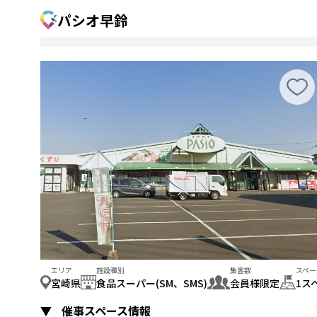
パシオ早鈴
エリア
施設種別
集客数
スペー
宮崎県
食品スーパー(SM、SMS)
会員様限定
1ス
催事スペース情報