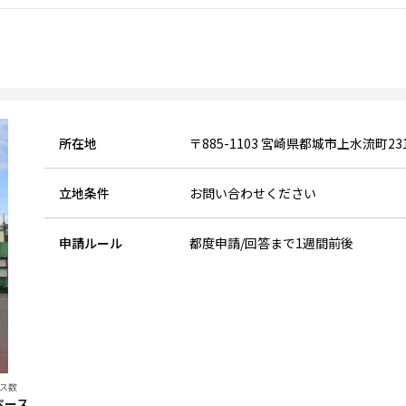
所在地
〒885-1103 宮崎県都城市上水流町231
立地条件
お問い合わせください
申請ルール
都度申請/回答まで1週間前後
ス数
ペース