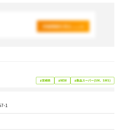
詳細情報を見る
宮崎県
NEW
食品スーパー(SM、SMS)
7-1