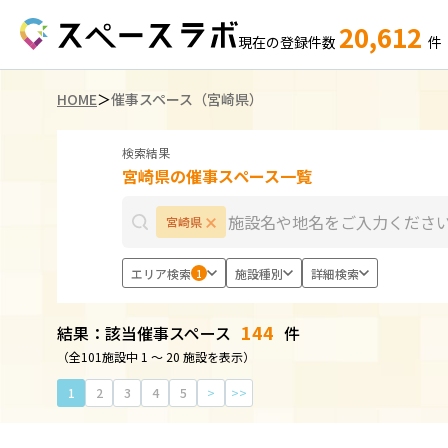
20,612
現在の登録件数
件
HOME
催事スペース（宮崎県）
検索結果
宮崎県の催事スペース一覧
宮崎県
エリア検索
施設種別
詳細検索
1
144
結果：該当催事スペース
件
（全
101
施設中
1
〜
20
施設を表示）
1
2
3
4
5
>
>>