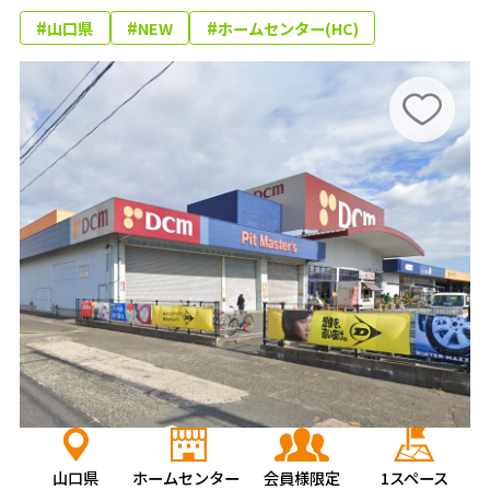
山口県
NEW
ホームセンター(HC)
山口県
ホームセンター
会員様限定
1スペース