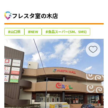
フレスタ室の木店
山口県
NEW
食品スーパー(SM、SMS)