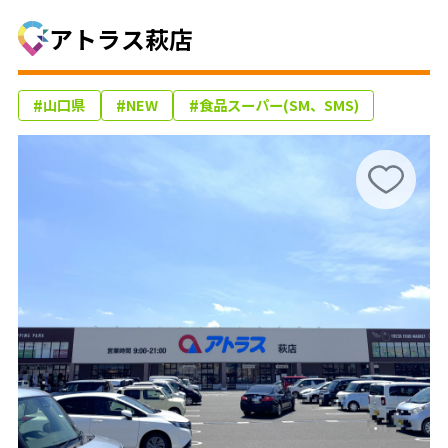
アトラス萩店
山口県
NEW
食品スーパー(SM、SMS)