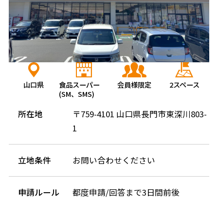
山口県
食品スーパー
会員様限定
2スペース
(SM、SMS)
所在地
〒759-4101 山口県長門市東深川803-
1
立地条件
お問い合わせください
申請ルール
都度申請/回答まで3日間前後