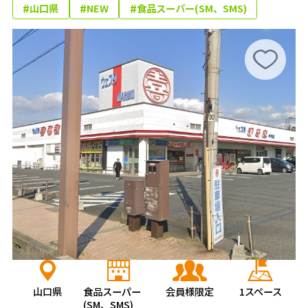
山口県
NEW
食品スーパー(SM、SMS)
山口県
食品スーパー
会員様限定
1スペース
(SM、SMS)