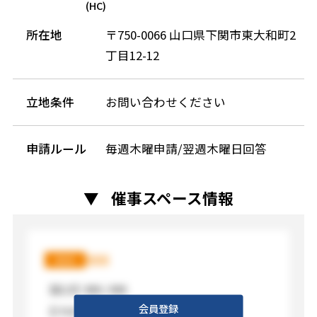
(HC)
所在地
〒750-0066 山口県下関市東大和町2
丁目12-12
立地条件
お問い合わせください
申請ルール
毎週木曜申請/翌週木曜日回答
催事スペース情報
XXX
XXX
【広さ】
XXX / XXX
会員登録
【フロア】
XXX