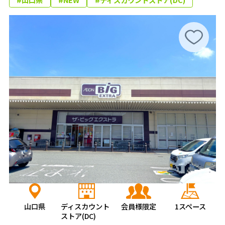
山口県
ディスカウント
会員様限定
1スペース
ストア(DC)