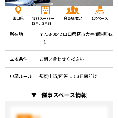
山口県
食品スーパー
会員様限定
1スペース
(SM、SMS)
所在地
〒758-0042 山口県萩市大字御許町42
－1
立地条件
お問い合わせください
申請ルール
都度申請/回答まで3日間前後
催事スペース情報
XXX
XXX