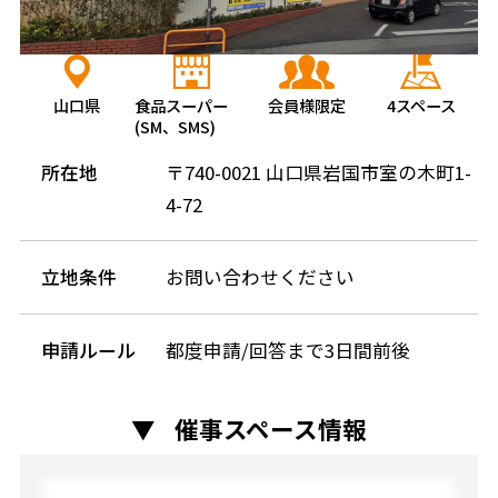
山口県
食品スーパー
会員様限定
4スペース
(SM、SMS)
所在地
〒740-0021 山口県岩国市室の木町1-
4-72
立地条件
お問い合わせください
申請ルール
都度申請/回答まで3日間前後
催事スペース情報