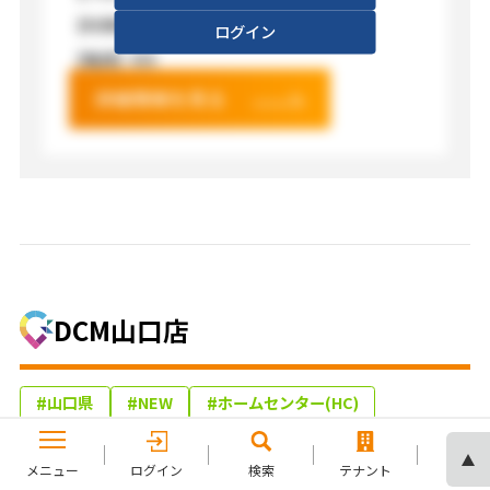
【利用料金】
XXX
ログイン
【電源】
XXX
詳細情報を見る
DCM山口店
山口県
NEW
ホームセンター(HC)
メニュー
ログイン
検索
テナント