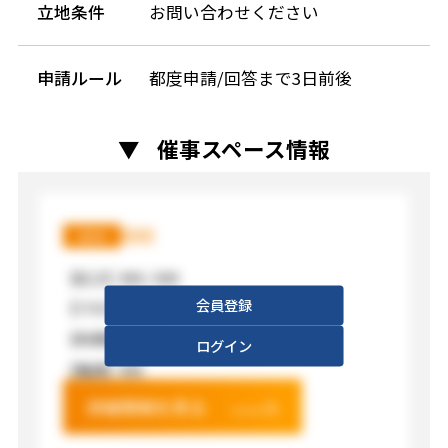
立地条件
お問い合わせください
申請ルール
都度申請/回答まで3日前後
催事スペース情報
XXX
XXX
【広さ】
XXX / XXX
会員登録
【フロア】
XXX
【利用料金】
XXX
ログイン
【電源】
XXX
詳細情報を見る